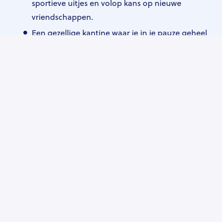
sportieve uitjes en volop kans op nieuwe
vriendschappen.
Een gezellige kantine waar je in je pauze geheel
naar eigen smaak een tosti kan bouwen. Op
vrijdag mag je je tostikunsten achterwege laten
want dan staan er heerlijke broodjes klaar.
Je hart kleurt in no time blauworanje. Echt waar.
Zo word jij onze nieuwe Senior Backend Engineer:
Zin gekregen om te solliciteren? Leuk! We zijn
erg nieuwsgierig naar je motivatie en cv.
In een eerste (video)gesprek leren we je graag
kennen. We bespreken waarom je bij ons aan de
slag wil en wat je van ons verwacht.
Zijn wij - en jij ook - enthousiast geworden na
het eerste gesprek? Dan vragen we je om